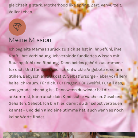
gleichzeitig stark. Motherhood like spring. Zart. Verwurzelt.
Voller Leben.
Meine Mission
Ich begleite Mamas zurück zu sich selbst in ihr Gefühl, ihre
Kraft, ihre Verbindung. Ich verbinde fundiertes Wissen mit
Bauchgefühl und Bindung. Denn beides gehört zusammen –
für dich. Und für dein Kind. Ich entwickle Angebote rund um
Stillen, Babyschlaf, Beikost & Selbstfürsorge – aber vor allem
halte ich Raum. Für dich. Für Fragen. Für Zweifel. Für all das,
was gerade lebendig ist. Denn wenn du wieder bei dir
ankommst, kann auch dein Kind sicher wachsen. Gesehen.
Gehalten. Geliebt. Ich bin hier, damit du dir selbst vertrauen
kannst – und dein Kind eine Stimme hat, auch wenn es noch
keine Worte findet.